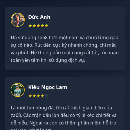
Đức Anh
★
★
★
★
★
5 sao
Đã sử dụng za68 hơn một năm và chưa từng gặp
sự cố nào. Rút tiền cực kỳ nhanh chóng, chỉ mất
vài phút. Hệ thống bảo mật cũng rất tốt, tôi hoàn
toàn yên tâm khi sử dụng dịch vụ.
Kiều Ngọc Lam
★
★
★
★
☆
4 sao
Là một fan bóng đá, tôi rất thích giao diện của
za68. Các trận đấu lớn đều có tỷ lệ kèo chi tiết và
dễ hiểu. Ngoài ra còn có thêm phần mềm hỗ trợ