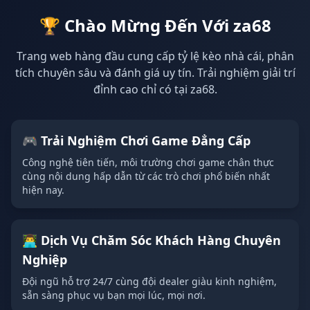
🏆 Chào Mừng Đến Với za68
Trang web hàng đầu cung cấp tỷ lệ kèo nhà cái, phân
tích chuyên sâu và đánh giá uy tín. Trải nghiệm giải trí
đỉnh cao chỉ có tại za68.
🎮 Trải Nghiệm Chơi Game Đẳng Cấp
Công nghệ tiên tiến, môi trường chơi game chân thực
cùng nội dung hấp dẫn từ các trò chơi phổ biến nhất
hiện nay.
👨‍💻 Dịch Vụ Chăm Sóc Khách Hàng Chuyên
Nghiệp
Đội ngũ hỗ trợ 24/7 cùng đội dealer giàu kinh nghiệm,
sẵn sàng phục vụ bạn mọi lúc, mọi nơi.