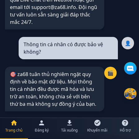
email tới
support@za68.info
. Đội ngũ
tư vấn luôn sẵn sàng giải đáp thắc
mắc 24/7.
👤
Thông tin cá nhân có được bảo vệ
không?
🎬
🎯 za68 tuân thủ nghiêm ngặt quy
định về bảo mật dữ liệu. Mọi thông
tin cá nhân đều được mã hóa và lưu
trữ an toàn, không chia sẻ với bên
thứ ba mà không sự đồng ý của bạn.
Trang chủ
Đăng ký
Tải xuống
Khuyến mãi
Hỗ trợ
Đối tác thanh toán