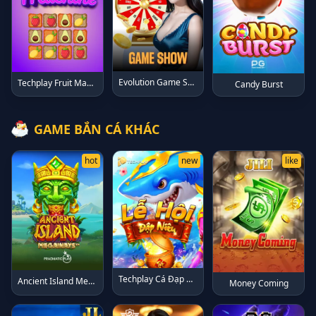
Evolution Game Show
Techplay Fruit Machine
Candy Burst
GAME BẮN CÁ KHÁC
hot
new
like
Techplay Cá Đạp Niễu 1998
Ancient Island Megaways
Money Coming