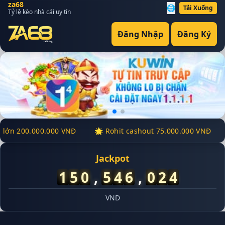
za68
🌐
Tải Xuống
Tỷ lệ kèo nhà cái uy tín
Đăng Nhập
Đăng Ký
ut 75.000.000 VNĐ
Jackpot
1
5
0
,
5
2
5
,
4
5
7
VND