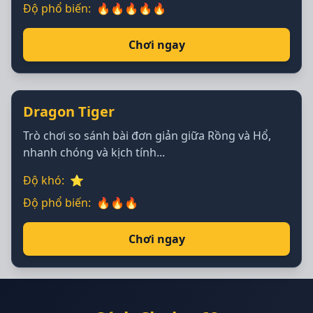
Độ phổ biến:
🔥🔥🔥🔥🔥
Chơi ngay
Dragon Tiger
Trò chơi so sánh bài đơn giản giữa Rồng và Hổ,
nhanh chóng và kịch tính...
Độ khó:
⭐
Độ phổ biến:
🔥🔥🔥
Chơi ngay