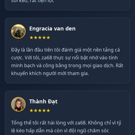
soi kèo, rất tiện lợi.
Engracia van den
★
★
★
★
★
5 sao
Đây là lần đầu tiên tôi đánh giá một nền tảng cá
cược. Với tôi, za68 thực sự nổi bật nhờ vào tính
minh bạch và công bằng trong mọi giao dịch. Rất
khuyến khích người mới tham gia.
Thành Đạt
★
★
★
★
★
5 sao
Tổng thể tôi rất hài lòng với za68. Không chỉ vì tỷ
lệ kèo hấp dẫn mà còn vì đội ngũ chăm sóc