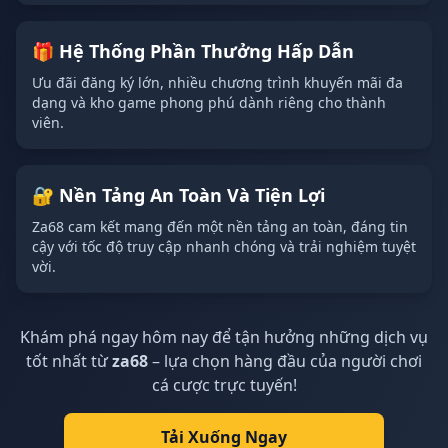
🎁 Hệ Thống Phần Thưởng Hấp Dẫn
Ưu đãi đăng ký lớn, nhiều chương trình khuyến mãi đa
dạng và kho game phong phú dành riêng cho thành
viên.
🔐 Nền Tảng An Toàn Và Tiện Lợi
Za68 cam kết mang đến một nền tảng an toàn, đáng tin
cậy với tốc độ truy cập nhanh chóng và trải nghiệm tuyệt
vời.
Khám phá ngay hôm nay để tận hưởng những dịch vụ
tốt nhất từ
za68
– lựa chọn hàng đầu của người chơi
cá cược trực tuyến!
Tải Xuống Ngay