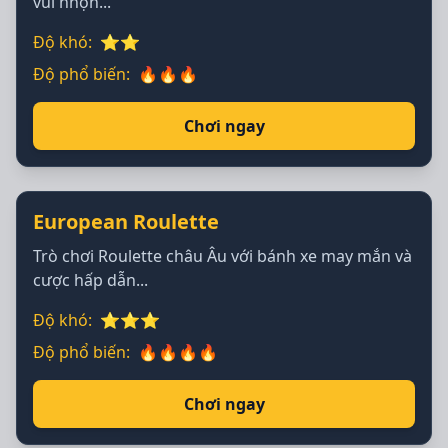
vui nhộn...
Độ khó:
⭐⭐
Độ phổ biến:
🔥🔥🔥
Chơi ngay
European Roulette
Trò chơi Roulette châu Âu với bánh xe may mắn và
cược hấp dẫn...
Độ khó:
⭐⭐⭐
Độ phổ biến:
🔥🔥🔥🔥
Chơi ngay