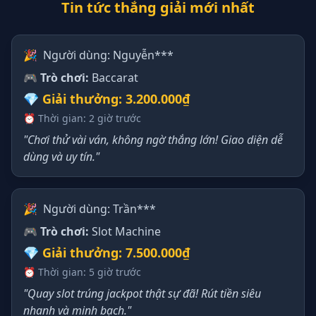
Tin tức thắng giải mới nhất
🎉
Người dùng: Nguyễn***
🎮 Trò chơi:
Baccarat
💎 Giải thưởng: 3.200.000₫
⏰ Thời gian: 2 giờ trước
"Chơi thử vài ván, không ngờ thắng lớn! Giao diện dễ
dùng và uy tín."
🎉
Người dùng: Trần***
🎮 Trò chơi:
Slot Machine
💎 Giải thưởng: 7.500.000₫
⏰ Thời gian: 5 giờ trước
"Quay slot trúng jackpot thật sự đã! Rút tiền siêu
nhanh và minh bạch."