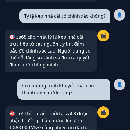
👤
Tỷ lệ kèo nhà cái có chính xác không?
🎬
🎯 za68 cập nhật tỷ lệ kèo nhà cái
trực tiếp từ các nguồn uy tín, đảm
bảo độ chính xác cao. Người dùng có
thể dễ dàng so sánh và đưa ra quyết
định cược thông minh.
👤
Có chương trình khuyến mãi cho
thành viên mới không?
🎬
🎯 Có! Thành viên mới tại za68 được
nhận thưởng chào mừng lên đến
1.888.000 VNĐ cùng nhiều ưu đãi hấp