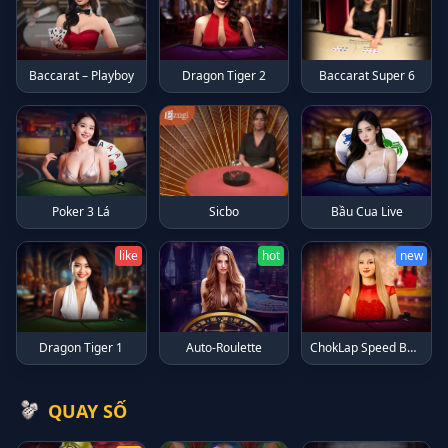
Baccarat – Playboy
Dragon Tiger 2
Baccarat Super 6
Poker 3 Lá
Sicbo
Bầu Cua Live
like
hot
new
Dragon Tiger 1
ChokLap Speed Baccarat
Auto-Roulette
QUAY SỐ