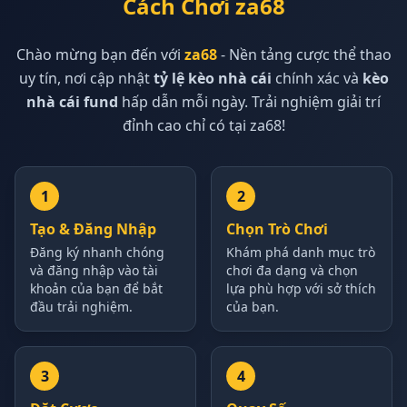
Cách Chơi za68
Chào mừng bạn đến với
za68
- Nền tảng cược thể thao
uy tín, nơi cập nhật
tỷ lệ kèo nhà cái
chính xác và
kèo
nhà cái fund
hấp dẫn mỗi ngày. Trải nghiệm giải trí
đỉnh cao chỉ có tại za68!
1
2
Tạo & Đăng Nhập
Chọn Trò Chơi
Đăng ký nhanh chóng
Khám phá danh mục trò
và đăng nhập vào tài
chơi đa dạng và chọn
khoản của bạn để bắt
lựa phù hợp với sở thích
đầu trải nghiệm.
của bạn.
3
4