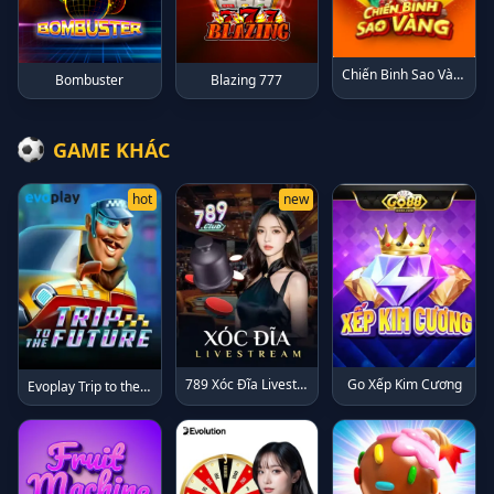
Chiến Binh Sao Vàng
Bombuster
Blazing 777
GAME KHÁC
hot
new
789 Xóc Đĩa Livestream
Go Xếp Kim Cương
Evoplay Trip to the Future