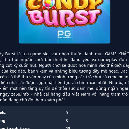
dy Burst là tựa game slot vui nhộn thuộc danh mục GAME KHÁC
8, thu hút người chơi bởi thiết kế đáng yêu và gameplay đơn 
g cực kỳ cuốn hút. Người chơi sẽ được hòa mình vào thế giới đầ
của kẹo dẻo, bánh kem và những biểu tượng đầy mê hoặc. Đặc 
còn có thể thử vận may của mình trong các trò chơi cá cược onlin
ệ kèo nhà cái được cập nhật liên tục và chính xác nhất. Nếu bạn
kiếm một nền tảng uy tín để thỏa sức đam mê, đừng ngần ngại
ngay za68.info – nhà cái hàng đầu Việt Nam với hàng trăm trò
dẫn đang chờ đợi bạn khám phá!
els:
5
ng:
3
ng thanh toán:
25