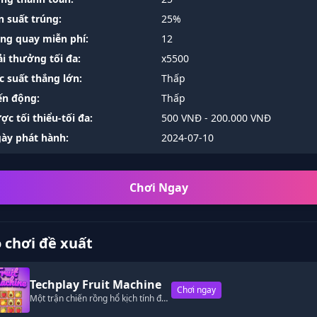
n suất trúng:
25%
ng quay miễn phí:
12
ải thưởng tối đa:
x5500
c suất thắng lớn:
Thấp
ến động:
Thấp
ợc tối thiểu-tối đa:
500 VNĐ - 200.000 VNĐ
ày phát hành:
2024-07-10
Chơi Ngay
ò chơi đề xuất
Techplay Fruit Machine
Chơi ngay
Một trận chiến rồng hổ kịch tính đang chờ đợi bạn...