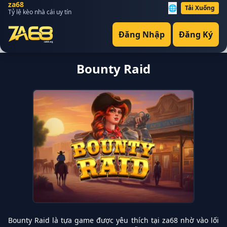
za68
🌐
Tải Xuống
Tỷ lệ kèo nhà cái uy tín
Đăng Nhập
Đăng Ký
Bounty Raid
Bounty Raid là tựa game được yêu thích tại za68 nhờ vào lối