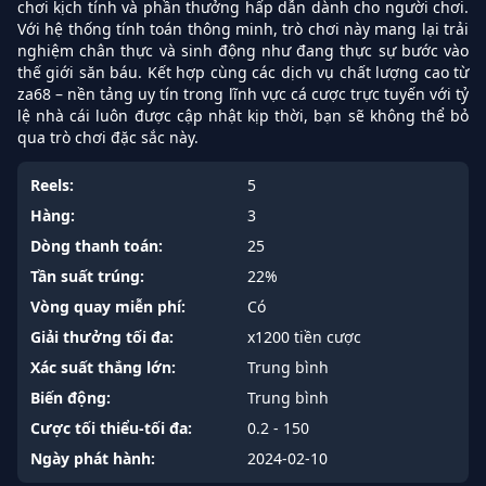
chơi kịch tính và phần thưởng hấp dẫn dành cho người chơi.
Với hệ thống tính toán thông minh, trò chơi này mang lại trải
nghiệm chân thực và sinh động như đang thực sự bước vào
thế giới săn báu. Kết hợp cùng các dịch vụ chất lượng cao từ
za68 – nền tảng uy tín trong lĩnh vực cá cược trực tuyến với tỷ
lệ nhà cái luôn được cập nhật kịp thời, bạn sẽ không thể bỏ
qua trò chơi đặc sắc này.
Reels:
5
Hàng:
3
Dòng thanh toán:
25
Tần suất trúng:
22%
Vòng quay miễn phí:
Có
Giải thưởng tối đa:
x1200 tiền cược
Xác suất thắng lớn:
Trung bình
Biến động:
Trung bình
Cược tối thiểu-tối đa:
0.2 - 150
Ngày phát hành:
2024-02-10