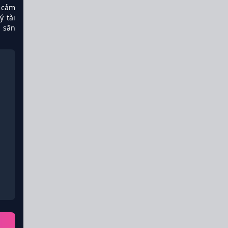
i cảm
ý tài
h săn