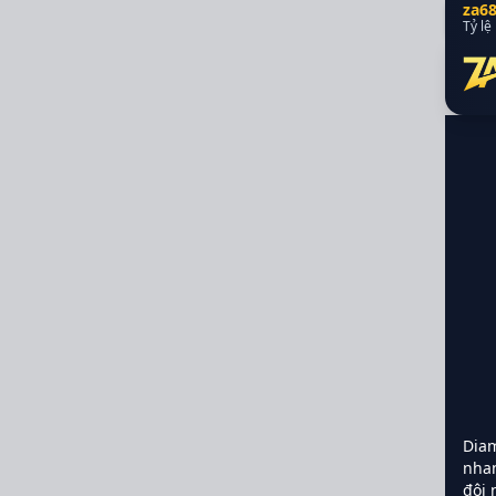
za6
Tỷ lệ
Diam
nhan
đội 