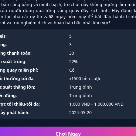
bảo công bằng và minh bạch, trò chơi này không ngừng làm mớ
của người dùng qua từng vòng quay đầy kịch tính. Hãy đăng k
n tại nhà cái uy tín za68 ngay hôm nay để bắt đầu hành trìn
pot và trải nghiệm dịch vụ hoàn hảo bậc nhất khu vực!
els:
5
ng:
3
ng thanh toán:
30
n suất trúng:
22%
ng quay miễn phí:
Có
ải thưởng tối đa:
x1500 tiền cược
c suất thắng lớn:
Trung bình
ến động:
Trung bình
ợc tối thiểu-tối đa:
1.000 VNĐ - 1.000.000 VNĐ
ày phát hành:
2024-05-20
Chơi Ngay