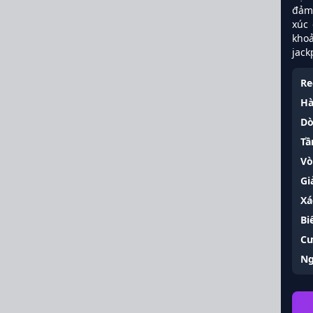
đảm 
xúc 
khoả
jack
Re
Hà
Dò
Tầ
Vò
Gi
Xá
Bi
Cư
Ng