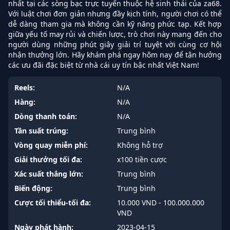
nhất tại các sòng bạc trực tuyến thuộc hệ sinh thái của za68.
Với luật chơi đơn giản nhưng đầy kịch tính, người chơi có thể
dễ dàng tham gia mà không cần kỹ năng phức tạp. Kết hợp
giữa yếu tố may rủi và chiến lược, trò chơi này mang đến cho
người dùng những phút giây giải trí tuyệt vời cùng cơ hội
nhận thưởng lớn. Hãy khám phá ngay hôm nay để tận hưởng
các ưu đãi đặc biệt từ nhà cái uy tín bậc nhất Việt Nam!
Reels:
N/A
Hàng:
N/A
Dòng thanh toán:
N/A
Tần suất trúng:
Trung bình
Vòng quay miễn phí:
Không hỗ trợ
Giải thưởng tối đa:
x100 tiền cược
Xác suất thắng lớn:
Trung bình
Biến động:
Trung bình
Cược tối thiểu-tối đa:
10.000 VND - 100.000.000
VND
Ngày phát hành:
2023-04-15