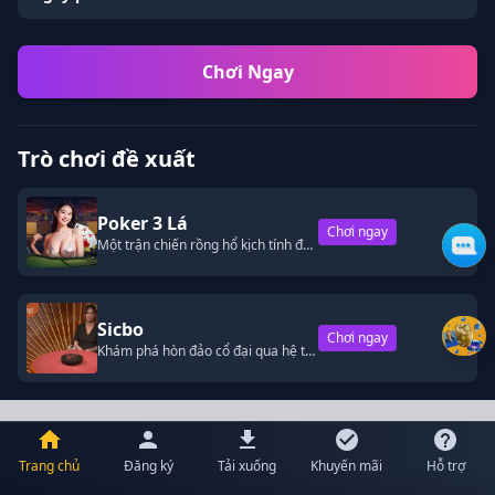
Chơi Ngay
Trò chơi đề xuất
Poker 3 Lá
Chơi ngay
Một trận chiến rồng hổ kịch tính đang chờ đợi bạn...
Sicbo
Chơi ngay
Khám phá hòn đảo cổ đại qua hệ thống Megaways độc đáo...
Trang chủ
Đăng ký
Tải xuống
Khuyến mãi
Hỗ trợ