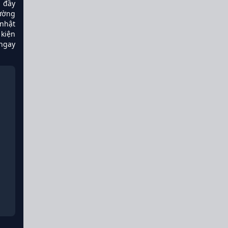
g đầy
rường
 nhật
kiện
 ngay