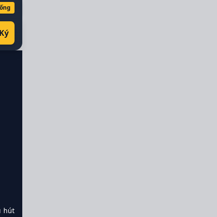
uống
Ký
u hút