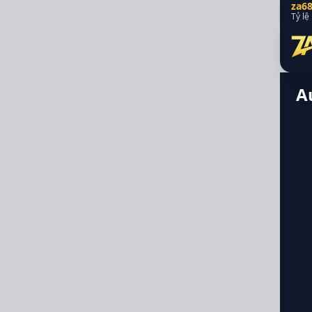
za6
Tỷ lệ
A