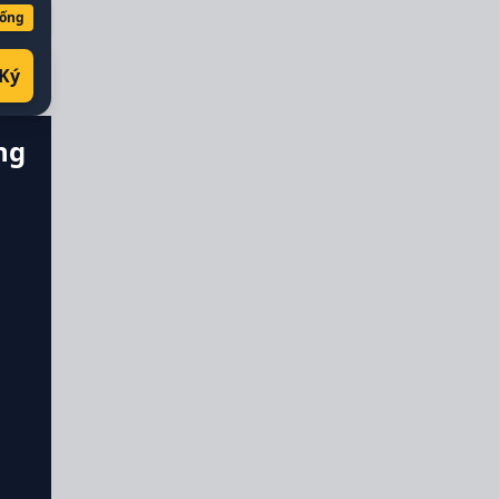
uống
Ký
ng