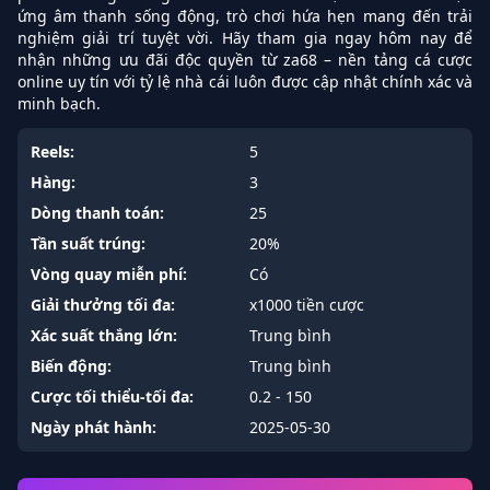
ứng âm thanh sống động, trò chơi hứa hẹn mang đến trải
nghiệm giải trí tuyệt vời. Hãy tham gia ngay hôm nay để
nhận những ưu đãi độc quyền từ za68 – nền tảng cá cược
online uy tín với tỷ lệ nhà cái luôn được cập nhật chính xác và
minh bạch.
Reels:
5
Hàng:
3
Dòng thanh toán:
25
Tần suất trúng:
20%
Vòng quay miễn phí:
Có
Giải thưởng tối đa:
x1000 tiền cược
Xác suất thắng lớn:
Trung bình
Biến động:
Trung bình
Cược tối thiểu-tối đa:
0.2 - 150
Ngày phát hành:
2025-05-30