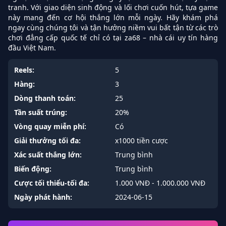
tranh. Với giao diện sinh động và lối chơi cuốn hút, tựa game
này mang đến cơ hội thắng lớn mỗi ngày. Hãy khám phá
ngay cùng chúng tôi và tận hưởng niềm vui bất tận từ các trò
chơi đẳng cấp quốc tế chỉ có tại za68 – nhà cái uy tín hàng
đầu Việt Nam.
Reels:
5
Hàng:
3
Dòng thanh toán:
25
Tần suất trúng:
20%
Vòng quay miễn phí:
Có
Giải thưởng tối đa:
x1000 tiền cược
Xác suất thắng lớn:
Trung bình
Biến động:
Trung bình
Cược tối thiểu-tối đa:
1.000 VNĐ - 1.000.000 VNĐ
Ngày phát hành:
2024-06-15